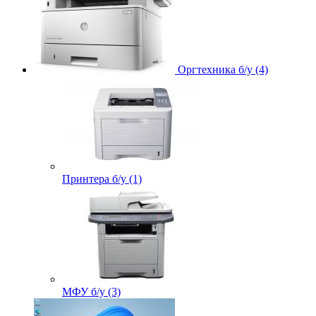
Оргтехника б/у (4)
Принтера б/у (1)
МФУ б/у (3)