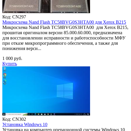
Код:
CN297
Микросхема Nand Flash TC58BVG0S3HTA00 для Xerox B215
Микросхема Nand Flash TC58BVG0S3HTA00 для Xerox B215,
прошитая оригиналом версии 85.000.60.000, предназначена
для восстановлении исправности и работоспособности МФУ
при отказе микропрограммного обеспечения, а также для
понижения верси...
1 000 руб.
Купить
Код:
CN302
Установка Windows 10
Установка на компьютер операционной системы Windows 10