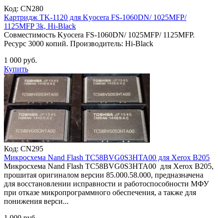
Код:
CN280
Картридж TK-1120 для Kyocera FS-1060DN/ 1025MFP/
1125MFP 3k, Hi-Black
Совместимость Kyocera FS-1060DN/ 1025MFP/ 1125MFP.
Ресурс 3000 копий. Производитель: Hi-Black
1 000 руб.
Купить
Код:
CN295
Микросхема Nand Flash TC58BVG0S3HTA00 для Xerox B205
Микросхема Nand Flash TC58BVG0S3HTA00 для Xerox B205,
прошитая оригиналом версии 85.000.58.000, предназначена
для восстановлении исправности и работоспособности МФУ
при отказе микропрограммного обеспечения, а также для
понижения верси...
1 000 руб.