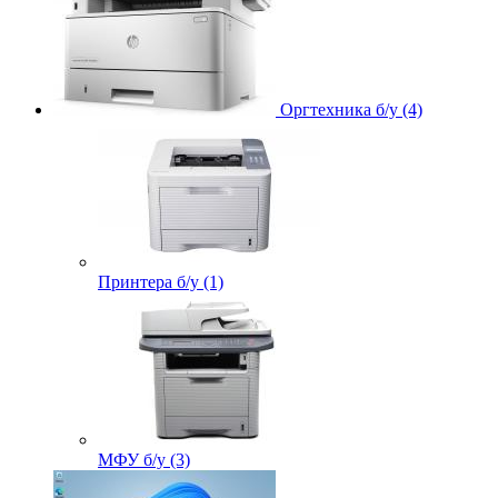
Оргтехника б/у (4)
Принтера б/у (1)
МФУ б/у (3)