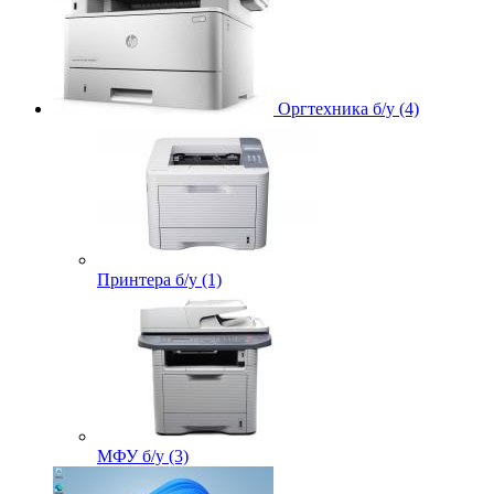
Оргтехника б/у (4)
Принтера б/у (1)
МФУ б/у (3)