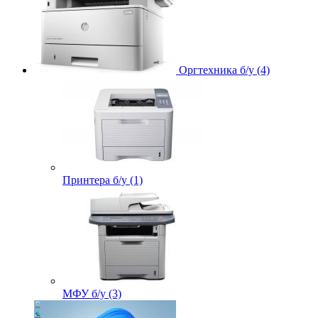
Оргтехника б/у (4)
Принтера б/у (1)
МФУ б/у (3)