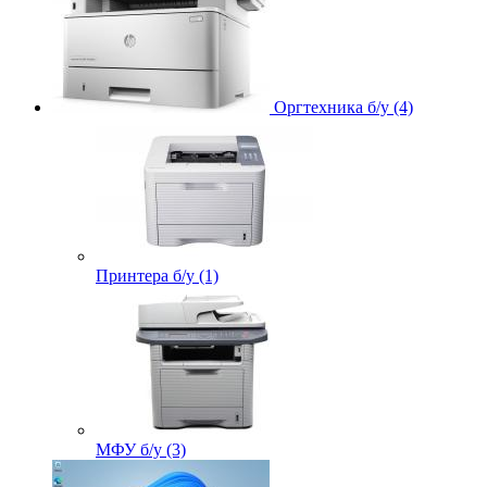
Оргтехника б/у (4)
Принтера б/у (1)
МФУ б/у (3)